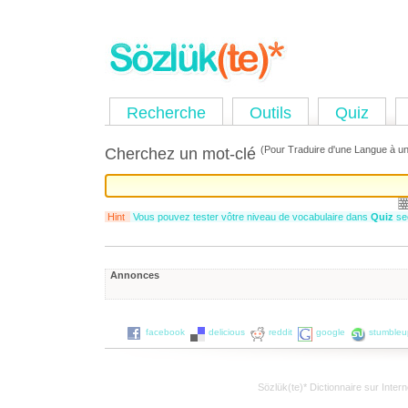
Recherche
Outils
Quiz
(Pour Traduire d'une Langue à un
Cherchez un mot-clé
Hint
Vous pouvez tester vôtre niveau de vocabulaire dans
Quiz
sec
Annonces
facebook
delicious
reddit
google
stumble
Sözlük(te)* Dictionnaire sur Inte